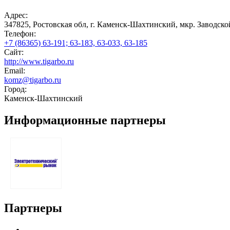
Адрес:
347825, Ростовская обл, г. Каменск-Шахтинский, мкр. Заводской,
Телефон:
+7 (86365) 63-191; 63-183, 63-033, 63-185
Сайт:
http://www.tigarbo.ru
Email:
komz@tigarbo.ru
Город:
Каменск-Шахтинский
Информационные партнеры
Партнеры